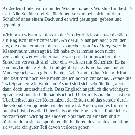
Außerdem findet einmal in der Woche morgens Worship für die JHS
statt. Alle Schüler und Schülerinnen versammeln sich auf dem
Schulhof unter einem Dach und es wird gesungen, gebetet und
gepredigt.
Wichtig zu wissen ist, dass ab der 3. oder 4. Klasse ausschließlich
auf Englisch unterrichtet wird. An der JHS hängen auch Schilder
aus, die daran erinnern, dass das sprechen von
local languages
im
Klassenraum untersagt ist. Ich habe zwar immer noch nicht
verstanden, wer welche Sprache wo spricht und inwiefern die
Sprachen verwandt sind, aber eins weiß ich mit Sicherheit: Es ist
eine unglaubliche Vielfalt und gefühlt jedes Kind hat eine andere
Muttersprache – da gibt es Fante, Twi, Asanti, Gha, Akhan, Effutu
und bestimmt noch viele mehr, die ich noch nicht kenne. Gerade die
Twi-Sprachen wie Fante und Asanti sind sich sehr ähnlich, aber
dann doch unterschiedlich. Dass Englisch angeblich die wichtigste
Sprache ist und deshalb hauptsächlich Unterrichtssprache ist, ist ein
Überbleibsel aus der Kolonialzeit der Briten und das gerade durch
die Globalisierung bestehen bleiben wird. Auch wenn es für mich
praktisch ist, dass die Unterrichtssprache Englisch ist, finde ich es
trotzdem sehr wichtig die anderen Sprachen zu erhalten und zu
fördern, denn sie transportieren die Kulturen des Landes und ohne
sie würde ein guter Teil davon verloren gehen.