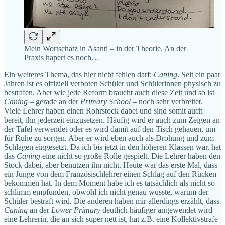
Mein Wortschatz in Asanti – in der Theorie. An der
Praxis hapert es noch…
Ein weiteres Thema, das hier nicht fehlen darf:
Caning
. Seit ein paar
Jahren ist es offiziell verboten Schüler und Schülerinnen physisch zu
bestrafen. Aber wie jede Reform braucht auch diese Zeit und so ist
Caning
– gerade an der
Primary School
– noch sehr verbreitet.
Viele Lehrer haben einen Rohrstock dabei und sind somit auch
bereit, ihn jederzeit einzusetzen. Häufig wird er auch zum Zeigen an
der Tafel verwendet oder es wird damit auf den Tisch gehauen, um
für Ruhe zu sorgen. Aber er wird eben auch als Drohung und zum
Schlagen eingesetzt. Da ich bis jetzt in den höheren Klassen war, hat
das
Caning
eine nicht so große Rolle gespielt. Die Lehrer haben den
Stock dabei, aber benutzen ihn nicht. Heute war das erste Mal, dass
ein Junge von dem Französischlehrer einen Schlag auf den Rücken
bekommen hat. In dem Moment habe ich es tatsächlich als nicht so
schlimm empfunden, obwohl ich nicht genau wusste, warum der
Schüler bestraft wird. Die anderen haben mir allerdings erzählt, dass
Caning
an der
Lower Primary
deutlich häufiger angewendet wird –
eine Lehrerin, die an sich super nett ist, hat z.B. eine Kollektivstrafe