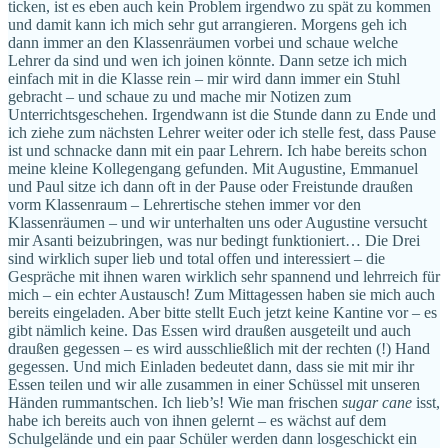
ticken, ist es eben auch kein Problem irgendwo zu spät zu kommen
und damit kann ich mich sehr gut arrangieren. Morgens geh ich
dann immer an den Klassenräumen vorbei und schaue welche
Lehrer da sind und wen ich joinen könnte. Dann setze ich mich
einfach mit in die Klasse rein – mir wird dann immer ein Stuhl
gebracht – und schaue zu und mache mir Notizen zum
Unterrichtsgeschehen. Irgendwann ist die Stunde dann zu Ende und
ich ziehe zum nächsten Lehrer weiter oder ich stelle fest, dass Pause
ist und schnacke dann mit ein paar Lehrern. Ich habe bereits schon
meine kleine Kollegengang gefunden. Mit Augustine, Emmanuel
und Paul sitze ich dann oft in der Pause oder Freistunde draußen
vorm Klassenraum – Lehrertische stehen immer vor den
Klassenräumen – und wir unterhalten uns oder Augustine versucht
mir Asanti beizubringen, was nur bedingt funktioniert… Die Drei
sind wirklich super lieb und total offen und interessiert – die
Gespräche mit ihnen waren wirklich sehr spannend und lehrreich für
mich – ein echter Austausch! Zum Mittagessen haben sie mich auch
bereits eingeladen. Aber bitte stellt Euch jetzt keine Kantine vor – es
gibt nämlich keine. Das Essen wird draußen ausgeteilt und auch
draußen gegessen – es wird ausschließlich mit der rechten (!) Hand
gegessen. Und mich Einladen bedeutet dann, dass sie mit mir ihr
Essen teilen und wir alle zusammen in einer Schüssel mit unseren
Händen rummantschen. Ich lieb’s! Wie man frischen
sugar cane
isst,
habe ich bereits auch von ihnen gelernt – es wächst auf dem
Schulgelände und ein paar Schüler werden dann losgeschickt ein