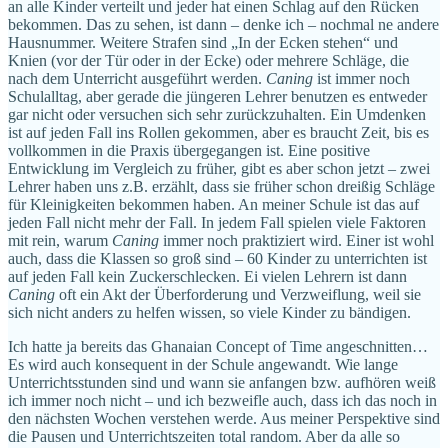
an alle Kinder verteilt und jeder hat einen Schlag auf den Rücken
bekommen. Das zu sehen, ist dann – denke ich – nochmal ne andere
Hausnummer. Weitere Strafen sind „In der Ecken stehen“ und
Knien (vor der Tür oder in der Ecke) oder mehrere Schläge, die
nach dem Unterricht ausgeführt werden.
Caning
ist immer noch
Schulalltag, aber gerade die jüngeren Lehrer benutzen es entweder
gar nicht oder versuchen sich sehr zurückzuhalten. Ein Umdenken
ist auf jeden Fall ins Rollen gekommen, aber es braucht Zeit, bis es
vollkommen in die Praxis übergegangen ist. Eine positive
Entwicklung im Vergleich zu früher, gibt es aber schon jetzt – zwei
Lehrer haben uns z.B. erzählt, dass sie früher schon dreißig Schläge
für Kleinigkeiten bekommen haben. An meiner Schule ist das auf
jeden Fall nicht mehr der Fall. In jedem Fall spielen viele Faktoren
mit rein, warum
Caning
immer noch praktiziert wird. Einer ist wohl
auch, dass die Klassen so groß sind – 60 Kinder zu unterrichten ist
auf jeden Fall kein Zuckerschlecken. Ei vielen Lehrern ist dann
Caning
oft ein Akt der Überforderung und Verzweiflung, weil sie
sich nicht anders zu helfen wissen, so viele Kinder zu bändigen.
Ich hatte ja bereits das Ghanaian Concept of Time angeschnitten…
Es wird auch konsequent in der Schule angewandt. Wie lange
Unterrichtsstunden sind und wann sie anfangen bzw. aufhören weiß
ich immer noch nicht – und ich bezweifle auch, dass ich das noch in
den nächsten Wochen verstehen werde. Aus meiner Perspektive sind
die Pausen und Unterrichtszeiten total random. Aber da alle so