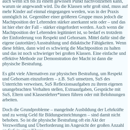
auch wenn ich bis zu einem gewissen Punkt nachvollziehen kann,
warum sie angewandt wird. Da die Klassen sehr groß sind, muss auf
mehr Kinder auf einmal eingegangen werden, was in der Praxis
unmöglich ist. Gegenüber einer größeren Gruppe muss jedoch die
Machtposition der Lehrenden stärker anerkannt sein oder – und das
ist hier eher der Fall – stärker eingefordert werden. Auch wenn die
Machtposition der Lehrenden legitimiert ist, so bedarf es trotzdem
der Einforderung von Respekt und Gehorsam. Mittel dafür sind die
eigene (autoritäre) Ausstrahlung und didaktische Fähigkeiten. Wenn
diese fehlen, dann wird es schwierig die Machtposition zu halten
und das ist noch schwieriger bei großen Klassen. Eine einfache und
effektive Methode zur Demonstration der Macht ist dann die
physische Bestrafung.
Es gibt viele Alternativen zur physischen Bestrafung, um Respekt
und Gehorsam einzufordern – z.B. SuS umsetzen, SuS des
Unterrichts verweisen, SuS Reflexionsaufgaben zu ihrem eigenen
unangebrachten Verhalten stellen, Extraaufgaben, Gespräche mit
SuS, Eltern und Klassenlehrer*innen führen oder mit Belohnungen
arbeiten.
Doch die Grundprobleme – mangelnde Ausbildung der Lehrkräfte
und zu wenig Geld für Bildungseinrichtungen – sind damit nicht
behoben. So ist die physische Bestrafung oft ein Akt der
Verzweiflung und Überforderung im Angesicht der großen Anzahl