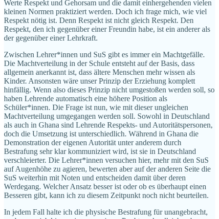
Werte Respekt und Gehorsam und die damit einhergehenden vielen
kleinen Normen praktiziert werden. Doch ich frage mich, wie viel
Respekt nötig ist. Denn Respekt ist nicht gleich Respekt. Den
Respekt, den ich gegenüber einer Freundin habe, ist ein anderer als
der gegenüber einer Lehrkraft.
Zwischen Lehrer*innen und SuS gibt es immer ein Machtgefälle.
Die Machtverteilung in der Schule entsteht auf der Basis, dass
allgemein anerkannt ist, dass ältere Menschen mehr wissen als
Kinder. Ansonsten wäre unser Prinzip der Erziehung komplett
hinfällig. Wenn also dieses Prinzip nicht umgestoßen werden soll, so
haben Lehrende automatisch eine höhere Position als
Schüler*innen. Die Frage ist nun, wie mit dieser ungleichen
Machtverteilung umgegangen werden soll. Sowohl in Deutschland
als auch in Ghana sind Lehrende Respekts- und Autoritätspersonen,
doch die Umsetzung ist unterschiedlich. Während in Ghana die
Demonstration der eigenen Autorität unter anderem durch
Bestrafung sehr klar kommuniziert wird, ist sie in Deutschland
verschleierter. Die Lehrer*innen versuchen hier, mehr mit den SuS
auf Augenhöhe zu agieren, bewerten aber auf der anderen Seite die
SuS weiterhin mit Noten und entscheiden damit über deren
Werdegang. Welcher Ansatz besser ist oder ob es überhaupt einen
Besseren gibt, kann ich zu diesem Zeitpunkt noch nicht beurteilen.
In jedem Fall halte ich die physische Bestrafung für unangebracht,