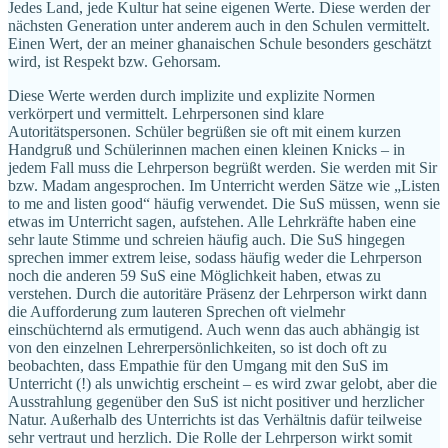
Jedes Land, jede Kultur hat seine eigenen Werte. Diese werden der
nächsten Generation unter anderem auch in den Schulen vermittelt.
Einen Wert, der an meiner ghanaischen Schule besonders geschätzt
wird, ist Respekt bzw. Gehorsam.
Diese Werte werden durch implizite und explizite Normen
verkörpert und vermittelt. Lehrpersonen sind klare
Autoritätspersonen. Schüler begrüßen sie oft mit einem kurzen
Handgruß und Schülerinnen machen einen kleinen Knicks – in
jedem Fall muss die Lehrperson begrüßt werden. Sie werden mit Sir
bzw. Madam angesprochen. Im Unterricht werden Sätze wie „Listen
to me and listen good“ häufig verwendet. Die SuS müssen, wenn sie
etwas im Unterricht sagen, aufstehen. Alle Lehrkräfte haben eine
sehr laute Stimme und schreien häufig auch. Die SuS hingegen
sprechen immer extrem leise, sodass häufig weder die Lehrperson
noch die anderen 59 SuS eine Möglichkeit haben, etwas zu
verstehen. Durch die autoritäre Präsenz der Lehrperson wirkt dann
die Aufforderung zum lauteren Sprechen oft vielmehr
einschüchternd als ermutigend. Auch wenn das auch abhängig ist
von den einzelnen Lehrerpersönlichkeiten, so ist doch oft zu
beobachten, dass Empathie für den Umgang mit den SuS im
Unterricht (!) als unwichtig erscheint – es wird zwar gelobt, aber die
Ausstrahlung gegenüber den SuS ist nicht positiver und herzlicher
Natur. Außerhalb des Unterrichts ist das Verhältnis dafür teilweise
sehr vertraut und herzlich. Die Rolle der Lehrperson wirkt somit