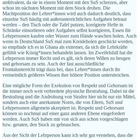
ambivalent, da sie in einem Moment mit den SuS scherzen, aber
schon im nächsten Moment mit dem Stock drohen. Die
Machtposition der Lehrer*innen wird auch dadurch deutlich, dass
einzelne SuS häufig mit außerunterrichtlichen Aufgaben betraut
werden – den Tisch oder die Tafel putzen, korrigierte Hefte in
Schränke einsortieren oder Aufgaben selbst korrigieren, Essen für
Lehrpersonen kaufen oder Wasser zum Hände waschen holen. Auch
wenn in Deutschland SuS mal zum Kreideholen geschickt werden,
so empfinde ich es in Ghana als extremer, da sich die Lehrkräfte
gefühlt wie König*innen behandeln lassen. Im Zweifelsfall hat die
Lehrperson immer Recht und es gilt, sich deren Willen zu beugen
und gehorsam zu sein. Auch der fast ausschließliche
Frontalunterricht trägt dazu bei, dass Lehrer*innen durch ihr
vermeintlich größeres Wissen ihre höhere Position unterstreichen.
Eine mögliche Form der Exekution von Respekt und Gehorsam ist
die immer noch weit verbreitete physische Bestrafung. Dabei ist die
Bestrafung und die Androhung von Strafen hier nicht nur ein Mittel,
sondern auch eine anerkannte Norm, die von Eltern, SuS und
Lehrpersonen allgemein akzeptiert ist. Respekt und Gehorsam
können so nochmal auf einer ganz anderen Ebene eingefordert
werden. Auch SuS haben mir von sich aus schon vorgeschlagen
bzw. geraten, den Stock zu gebrauchen.
Aus der Sicht der Lehrperson kann ich sehr gut verstehen, dass die