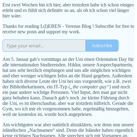
Erst zwei Wochen bin ich hier, aber trotzdem habe ich schon einiges
erlebt und es fühlt sich definitiv so an, als ob ich schon viel länger
hier wäre.
Thanks for reading L(I)EBEN - Verenas Blog ! Subscribe for free to
receive new posts and support my work.
Subscribe
Am 5. Januar gab’s vormittags an der Uni einen Orientation Day für
alle internationalen Studierenden. Hildur, unsere Ansprechpartnerin,
hat uns sehr herzlich empfangen und uns alle möglichen wichtigen
und eher weniger wichtigen Infos an die Hand gegeben. Außerdem
haben sich diverse Leute der Uni bei uns vorgestellt, wie z.B. zwei
der Bibliothekarinnen, ein IT-Typ (
„the computer guy“
) und noch
ein paar andere wichtige Personen. Viel Input, den man gar nicht
ganz behalten kann. Danach gab’s noch ‚ne kleine Führung durch
die Uni, es ist überschaubar, aber war trotzdem hilfreich. Gerade die
Gym, wo ich mir eh vorgenommen habe, regelmäßig hinzugehen,
weil sie kostenlos ist, wurde hoch angepriesen.
Am wichtigsten war aber natürlich abzuklären, wie denn nun unsere
isländischen „Nachnamen“ sind. Denn die Isländer haben eigentlich
keine richtigen Nachnamen. Alle sprechen sich mit Vornamen an,