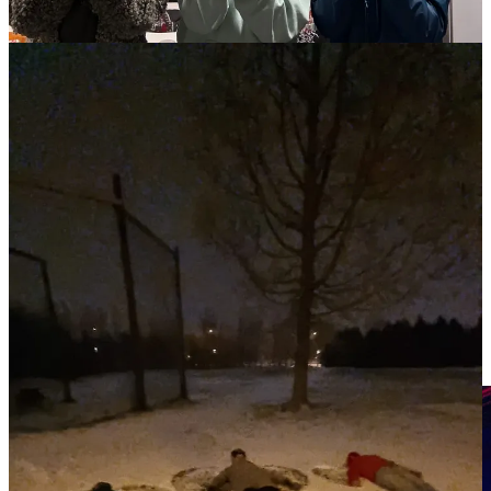
kleiner
Reality Check:
in Echt waren die Polarlichter
grau… (gibt mehrere Gründe dafür) & keine Sorge,
man kann sie auch in Echt in Farbe sehen ;)
Und auch als große Gruppe mit den anderen Internationals, die
woanders wohnen, unternimmt man hin und wieder was. Dabei
waren bis jetzt eine Karaoke Nacht, ein Pub Quiz, ein Pizza &
Powerpoint Abend, Schwimmen gehen (sehr wichtig für Isländer!)
und im einzigen Club Akureyris feiern gehen.