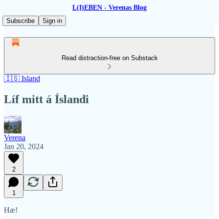
L(I)EBEN - Verenas Blog
Subscribe
Sign in
Read distraction-free on Substack
🇮🇸 Island
Líf mitt á Íslandi
Verena
Jan 20, 2024
2
1
Hæ!