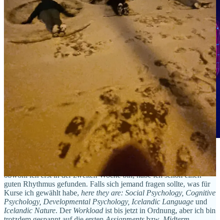
Seit letzter Woche haben die Kurse an der Uni angefangen und
obwohl ich erst in der zweiten Woche bin, habe ich schon einen
guten Rhythmus gefunden. Falls sich jemand fragen sollte, was für
Kurse ich gewählt habe,
here they are: Social Psychology, Cognitive
Psychology, Developmental Psychology, Icelandic Language
und
Icelandic Nature
. Der
Workload
ist bis jetzt in Ordnung, aber ich bin
trotzdem gespannt auf die ersten
Assignments
bzw.
Midterm