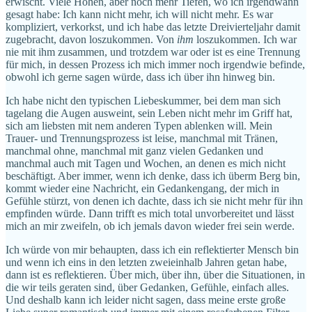
erwischt. Viele Höhen, aber noch mehr Tiefen, wo ich irgendwann
gesagt habe: Ich kann nicht mehr, ich will nicht mehr. Es war
kompliziert, verkorkst, und ich habe das letzte Dreivierteljahr damit
zugebracht, davon loszukommen. Von
ihm
loszukommen. Ich war
nie mit ihm zusammen, und trotzdem war oder ist es eine Trennung
für mich, in dessen Prozess ich mich immer noch irgendwie befinde,
obwohl ich gerne sagen würde, dass ich über ihn hinweg bin.
Ich habe nicht den typischen Liebeskummer, bei dem man sich
tagelang die Augen ausweint, sein Leben nicht mehr im Griff hat,
sich am liebsten mit nem anderen Typen ablenken will. Mein
Trauer- und Trennungsprozess ist leise, manchmal mit Tränen,
manchmal ohne, manchmal mit ganz vielen Gedanken und
manchmal auch mit Tagen und Wochen, an denen es mich nicht
beschäftigt. Aber immer, wenn ich denke, dass ich überm Berg bin,
kommt wieder eine Nachricht, ein Gedankengang, der mich in
Gefühle stürzt, von denen ich dachte, dass ich sie nicht mehr für ihn
empfinden würde. Dann trifft es mich total unvorbereitet und lässt
mich an mir zweifeln, ob ich jemals davon wieder frei sein werde.
Ich würde von mir behaupten, dass ich ein reflektierter Mensch bin
und wenn ich eins in den letzten zweieinhalb Jahren getan habe,
dann ist es reflektieren. Über mich, über ihn, über die Situationen, in
die wir teils geraten sind, über Gedanken, Gefühle, einfach alles.
Und deshalb kann ich leider nicht sagen, dass meine erste große