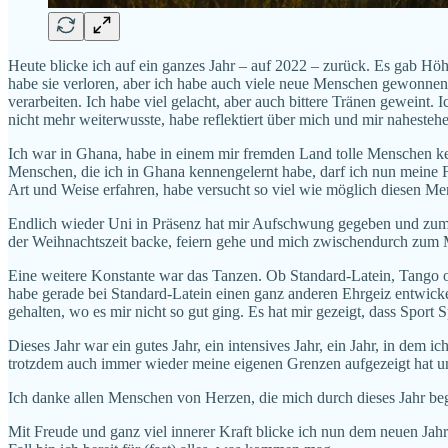
Heute blicke ich auf ein ganzes Jahr – auf 2022 – zurück. Es gab 
habe sie verloren, aber ich habe auch viele neue Menschen gewonnen 
verarbeiten. Ich habe viel gelacht, aber auch bittere Tränen geweint. 
nicht mehr weiterwusste, habe reflektiert über mich und mir nahest
Ich war in Ghana, habe in einem mir fremden Land tolle Menschen ke
Menschen, die ich in Ghana kennengelernt habe, darf ich nun meine 
Art und Weise erfahren, habe versucht so viel wie möglich diesen M
Endlich wieder Uni in Präsenz hat mir Aufschwung gegeben und zum e
der Weihnachtszeit backe, feiern gehe und mich zwischendurch zum 
Eine weitere Konstante war das Tanzen. Ob Standard-Latein, Tango o
habe gerade bei Standard-Latein einen ganz anderen Ehrgeiz entwicke
gehalten, wo es mir nicht so gut ging. Es hat mir gezeigt, dass Spor
Dieses Jahr war ein gutes Jahr, ein intensives Jahr, ein Jahr, in dem i
trotzdem auch immer wieder meine eigenen Grenzen aufgezeigt hat und
Ich danke allen Menschen von Herzen, die mich durch dieses Jahr be
Mit Freude und ganz viel innerer Kraft blicke ich nun dem neuen Jah