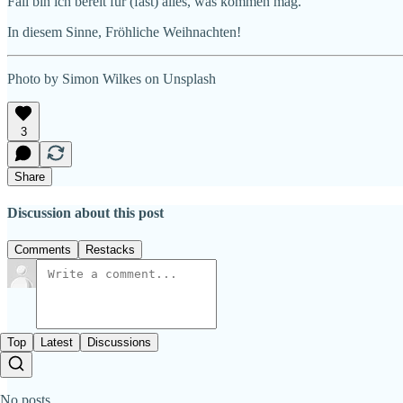
Fall bin ich bereit für (fast) alles, was kommen mag.
In diesem Sinne, Fröhliche Weihnachten!
Photo by Simon Wilkes on Unsplash
3
Share
Discussion about this post
Comments
Restacks
Top
Latest
Discussions
No posts