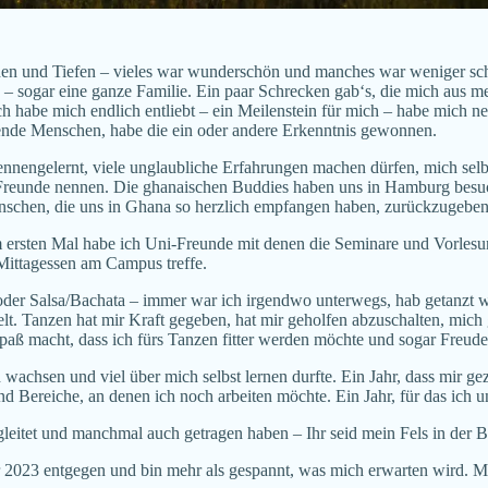
Höhen und Tiefen – vieles war wunderschön und manches war weniger 
– sogar eine ganze Familie. Ein paar Schrecken gab‘s, die mich aus m
Ich habe mich endlich entliebt – ein Meilenstein für mich – habe mich ne
ehende Menschen, habe die ein oder andere Erkenntnis gewonnen.
nnengelernt, viele unglaubliche Erfahrungen machen dürfen, mich selb
Freunde nennen. Die ghanaischen Buddies haben uns in Hamburg besuch
enschen, die uns in Ghana so herzlich empfangen haben, zurückzugeben
rsten Mal habe ich Uni-Freunde mit denen die Seminare und Vorlesunge
Mittagessen am Campus treffe.
der Salsa/Bachata – immer war ich irgendwo unterwegs, hab getanzt w
lt. Tanzen hat mir Kraft gegeben, hat mir geholfen abzuschalten, mich
t Spaß macht, dass ich fürs Tanzen fitter werden möchte und sogar Freu
ch wachsen und viel über mich selbst lernen durfte. Ein Jahr, dass mir ge
 Bereiche, an denen ich noch arbeiten möchte. Ein Jahr, für das ich u
gleitet und manchmal auch getragen haben – Ihr seid mein Fels in der
r 2023 entgegen und bin mehr als gespannt, was mich erwarten wird. M