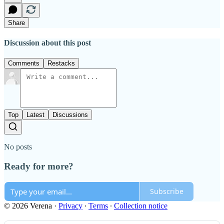
Share
Discussion about this post
Comments
Restacks
Top
Latest
Discussions
No posts
Ready for more?
Subscribe
© 2026 Verena
·
Privacy
∙
Terms
∙
Collection notice